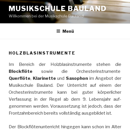
Zum
MUSIKSCHULE BAULAND
Inhalt
Willkommen bei der Musikschule Bauland!
springen
Menü
HOLZBLASINSTRUMENTE
Im Bereich der Holzblasinstrumente stehen die
Blockflöte
sowie die Orchesterinstrumente
Querflöte
,
Klarinette
und
Saxophon
im Angebot der
Musikschule Bauland. Der Unterricht auf einem der
Orchesterinstrumente kann bei guter körperlicher
Verfassung in der Regel ab dem 9. Lebensjahr auf­
genommen werden. Voraussetzung ist jedoch, dass der
Frontzahnbereich bereits vollständig ausgebildet ist.
Der Blockflötenunterricht hingegen kann schon im Alter