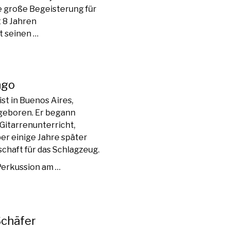
ne große Begeisterung für
t 8 Jahren
rt seinen …
ngo
st in Buenos Aires,
geboren. Er begann
Gitarrenunterricht,
er einige Jahre später
chaft für das Schlagzeug.
 Perkussion am …
Schäfer