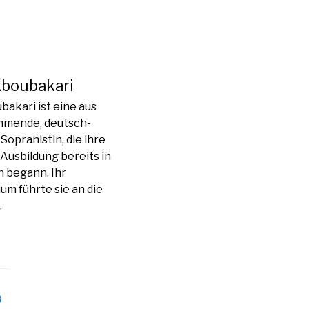
Aboubakari
akari ist eine aus
mmende, deutsch-
Sopranistin, die ihre
Ausbildung bereits in
n begann. Ihr
um führte sie an die
…
3