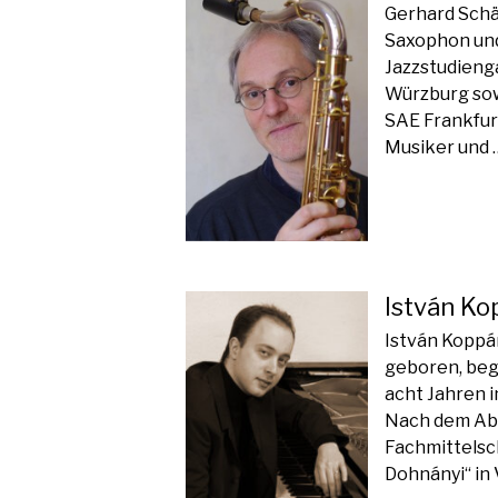
Gerhard Schäf
Saxophon und
Jazzstudieng
Würzburg sow
SAE Frankfurt
Musiker und 
István Ko
István Koppán
geboren, beg
acht Jahren i
Nach dem Abi
Fachmittelsc
Dohnányi“ in