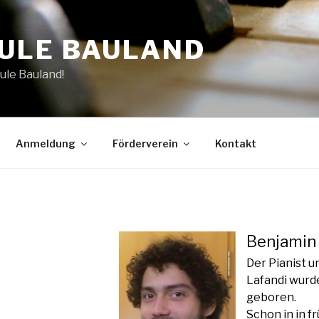
ULE BAULAND
ule Bauland!
Anmeldung
Förderverein
Kontakt
Benjamin
Der Pianist u
Lafandi wurd
geboren.
Schon in in 