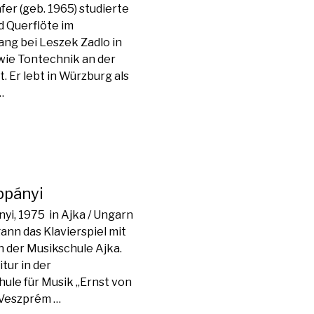
er (geb. 1965) studierte
 Querflöte im
ang bei Leszek Zadlo in
ie Tontechnik an der
. Er lebt in Würzburg als
…
ppányi
yi, 1975 in Ajka / Ungarn
ann das Klavierspiel mit
n der Musikschule Ajka.
tur in der
hule für Musik „Ernst von
 Veszprém …