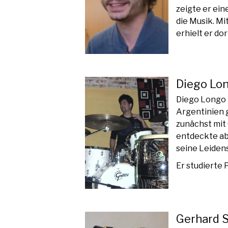
zeigte er ei
die Musik. Mi
erhielt er do
Diego Lo
Diego Longo i
Argentinien 
zunächst mit 
entdeckte ab
seine Leidens
Er studierte
Gerhard 