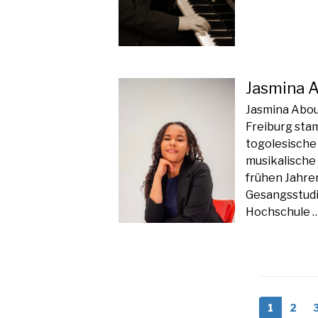
Jasmina 
Jasmina Aboub
Freiburg sta
togolesische 
musikalische 
frühen Jahre
Gesangsstudi
Hochschule 
1
2