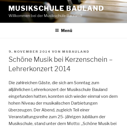
Zum
MUSIKSCHULE BAULAND
Inhalt
Willkommen bei der Musikschule Bauland!
springen
Menü
VERÖFFENTLICHT
9. NOVEMBER 2014
VON
MSBAULAND
AM
Schöne Musik bei Kerzenschein –
Lehrerkonzert 2014
Die zahlreichen Gäste, die sich am Sonntag zum
alljährlichen Lehrerkonzert der Musikschule Bauland
eingefunden hatten, konnten sich wieder einmal von dem
hohen Niveau der musikalischen Darbietungen
überzeugen. Der Abend, zugleich Teil einer
Veranstaltungsreihe zum 25- jährigen Jubiläum der
Musikschule, stand unter dem Motto: „Schöne Musik bei