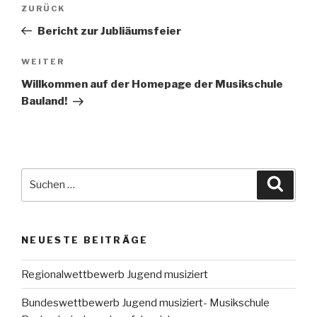
Beitrags-
Vorheriger
ZURÜCK
Navigation
Beitrag
Bericht zur Jubliäumsfeier
Nächster
WEITER
Beitrag
Willkommen auf der Homepage der Musikschule
Bauland!
Suche
Suche
nach:
NEUESTE BEITRÄGE
Regionalwettbewerb Jugend musiziert
Bundeswettbewerb Jugend musiziert- Musikschule