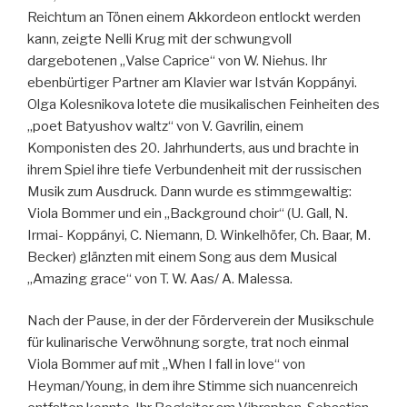
Reichtum an Tönen einem Akkordeon entlockt werden
kann, zeigte Nelli Krug mit der schwungvoll
dargebotenen „Valse Caprice“ von W. Niehus. Ihr
ebenbürtiger Partner am Klavier war István Koppányi.
Olga Kolesnikova lotete die musikalischen Feinheiten des
„poet Batyushov waltz“ von V. Gavrilin, einem
Komponisten des 20. Jahrhunderts, aus und brachte in
ihrem Spiel ihre tiefe Verbundenheit mit der russischen
Musik zum Ausdruck. Dann wurde es stimmgewaltig:
Viola Bommer und ein „Background choir“ (U. Gall, N.
Irmai- Koppányi, C. Niemann, D. Winkelhöfer, Ch. Baar, M.
Becker) glänzten mit einem Song aus dem Musical
„Amazing grace“ von T. W. Aas/ A. Malessa.
Nach der Pause, in der der Förderverein der Musikschule
für kulinarische Verwöhnung sorgte, trat noch einmal
Viola Bommer auf mit „When I fall in love“ von
Heyman/Young, in dem ihre Stimme sich nuancenreich