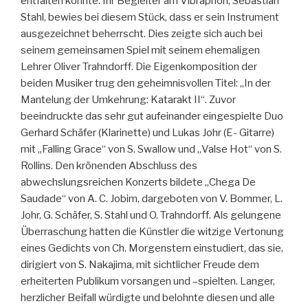
entfalten konnte. Ihr Begleiter am Vibraphon, Sebastian
Stahl, bewies bei diesem Stück, dass er sein Instrument
ausgezeichnet beherrscht. Dies zeigte sich auch bei
seinem gemeinsamen Spiel mit seinem ehemaligen
Lehrer Oliver Trahndorff. Die Eigenkomposition der
beiden Musiker trug den geheimnisvollen Titel: „In der
Mantelung der Umkehrung: Katarakt II“. Zuvor
beeindruckte das sehr gut aufeinander eingespielte Duo
Gerhard Schäfer (Klarinette) und Lukas Johr (E- Gitarre)
mit „Falling Grace“ von S. Swallow und „Valse Hot“ von S.
Rollins. Den krönenden Abschluss des
abwechslungsreichen Konzerts bildete „Chega De
Saudade“ von A. C. Jobim, dargeboten von V. Bommer, L.
Johr, G. Schäfer, S. Stahl und O. Trahndorff. Als gelungene
Überraschung hatten die Künstler die witzige Vertonung
eines Gedichts von Ch. Morgenstern einstudiert, das sie,
dirigiert von S. Nakajima, mit sichtlicher Freude dem
erheiterten Publikum vorsangen und –spielten. Langer,
herzlicher Beifall würdigte und belohnte diesen und alle